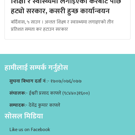
शिक्षा र स्वास्थ्यमा लगाइएको करबाट पछि
हट्यो सरकार, कसरी हुन्छ कार्यान्वयन
बर्दिवास, ५ साउन । अन्ततः शिक्ष्ष र स्वास्थ्यमा लगाइएको तीन
प्रतिशत समता कर हटाउन सरकार
हामीलाई सम्पर्क गर्नुहोस
सुचना बिभाग दर्ता नं
:- १७०७/०७६/०७७
संचालक
:- ईश्वरी प्रसाद काफ्ले (९८४४०३१६००)
सम्पादक
:- देवेंद्र कुमार काफ्ले
सोसल मिडिया
Like us on Facebook