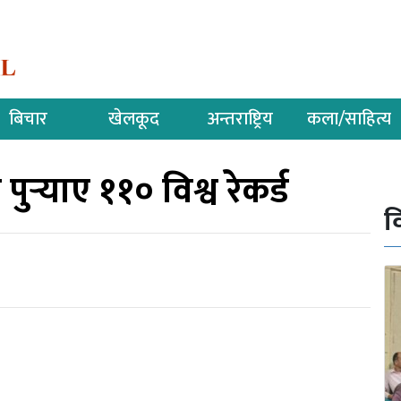
बिचार
खेलकूद
अन्तराष्ट्रिय
कला/साहित्य
र्‍याए ११० विश्व रेकर्ड
व