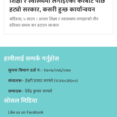
शिक्षा र स्वास्थ्यमा लगाइएको करबाट पछि
हट्यो सरकार, कसरी हुन्छ कार्यान्वयन
बर्दिवास, ५ साउन । अन्ततः शिक्ष्ष र स्वास्थ्यमा लगाइएको तीन
प्रतिशत समता कर हटाउन सरकार
हामीलाई सम्पर्क गर्नुहोस
सुचना बिभाग दर्ता नं
:- १७०७/०७६/०७७
संचालक
:- ईश्वरी प्रसाद काफ्ले (९८४४०३१६००)
सम्पादक
:- देवेंद्र कुमार काफ्ले
सोसल मिडिया
Like us on Facebook