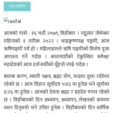
धर्म/ज्योतिष
आजको पात्रो : १६ भदौं २०७९, विहीबार । तद्नुसार नोभेम्बर
महिनाको १ तारिक २०२२ । भाद्रकृष्णपक्ष पञ्चमी, आज
ऋषिपञ्चमी पर्व हो । महिलाहरुले ऋषि पञ्चमीको विशेष पूजा
आरधना गर्ने गर्दछ । काठमाडौंको टेकुस्थित ऋषेश्वर
महादेवको आज दर्शनार्थीको घुँइचो लाग्ने गर्दछ ।
बालब करण, स्वाती नक्षत्र, ब्रह्मा योग, चन्द्रमा तुला राशिमा
रहेको छ । आज विहान सूर्योदय ५ः४३ मा हुनेछ भने सूर्यास्त
६ः२६ मा हुनेछ । आजको देवता ब्रह्मा र ग्रहदेव मंगल रहेको
छ । विहीबारको दिन अध्ययन, अध्यापन, लेखनको काममा
ध्यान दिनुभयो भने उचित हुनेछ । विहीबारको दिन धार्मिक