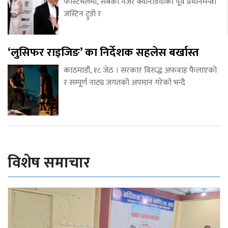
फेस्टिभलमा, सबैको नजर क्यानेडियाका पूर्व प्रधानमन्त्री
जस्टिन ट्रुडो र
‘लुसिफर राइजिङ’ का निर्देशक सहलेस बर्खास्त
काठमाडौं, १८ जेठ । सरकार विरुद्ध अफवाह फैलाएको
र सम्पूर्ण नाट्य जगतको अपमान गरेको भन्दै
विशेष समाचार