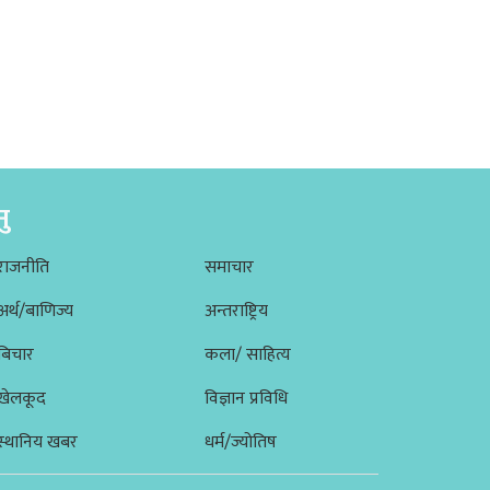
नु
राजनीति
समाचार
अर्थ/बाणिज्य
अन्तराष्ट्रिय
बिचार
कला/ साहित्य
खेलकूद
विज्ञान प्रविधि
स्थानिय खबर
धर्म/ज्योतिष