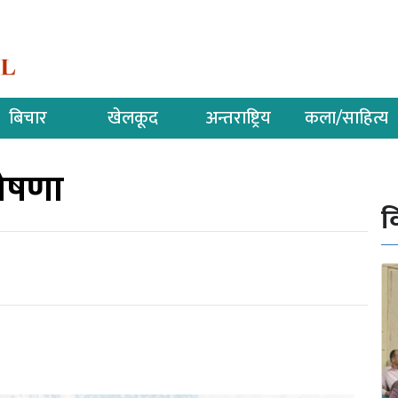
बिचार
खेलकूद
अन्तराष्ट्रिय
कला/साहित्य
घोषणा
व