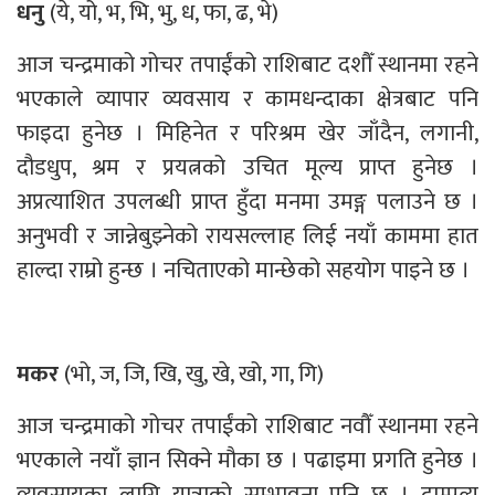
धनु
(ये, यो, भ, भि, भु, ध, फा, ढ, भे)
आज चन्द्रमाको गोचर तपाईंको राशिबाट दशौँ स्थानमा रहने
भएकाले व्यापार व्यवसाय र कामधन्दाका क्षेत्रबाट पनि
फाइदा हुनेछ । मिहिनेत र परिश्रम खेर जाँदैन, लगानी,
दौडधुप, श्रम र प्रयत्नको उचित मूल्य प्राप्त हुनेछ ।
अप्रत्याशित उपलब्धी प्राप्त हुँदा मनमा उमङ्ग पलाउने छ ।
अनुभवी र जान्नेबुझ्नेको रायसल्लाह लिई नयाँ काममा हात
हाल्दा राम्रो हुन्छ । नचिताएको मान्छेको सहयोग पाइने छ ।
मकर
(भो, ज, जि, खि, खु, खे, खो, गा, गि)
आज चन्द्रमाको गोचर तपाईंको राशिबाट नवौँ स्थानमा रहने
भएकाले नयाँ ज्ञान सिक्ने मौका छ । पढाइमा प्रगति हुनेछ ।
व्यवसायका लागि यात्राको सम्भावना पनि छ । दाम्पत्य