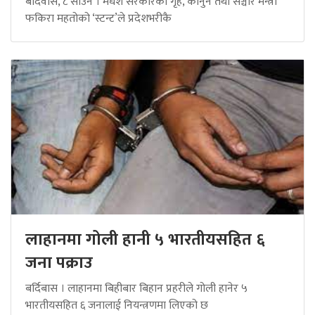
बर्दिवास, ८ साउन । मधेश सरकारका गृह, कानुन तथा सञ्चार मन्त्री
फकिरा महतोको ‘स्टन्ट’ले प्रदेशभरीकै
लाहानमा गोली हानी ५ भारतीयसहित ६
जना पक्राउ
बर्दिबास । लाहानमा बिहीबार बिहान प्रहरीले गोली हानेर ५
भारतीयसहित ६ जनालाई नियन्त्रणमा लिएको छ