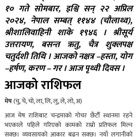
१० गते सोमबार, इश्वि सन् २२ अप्रिल
२०२४, नेपाल सम्बत् ११४४ (चौलाथ्व),
श्रीशालिवाहिनी शाके १९४६ । श्रीसूर्य
उत्तरायण, बसन्त ऋतु, चैत्र शुक्लपक्ष
चतुर्दशी तिथि । आजको नक्षत्र –हस्ता, योग
–हर्षण, करण – गर । आज पृथ्वी दिवस ।
आजको राशिफल
मेष
(चु, चे, चो, ला, लि, लु, ले, लो, अ)
आज मेष राशिबाट चन्द्रमाको गोचर छैटौँ स्थानमा रहने
भएकाले पहिले गरिएको कामको राम्रो प्रतिफल मिल्न
सक्छ। व्यवसायको आकार बढ्न सक्छ। नयाँ लगानीको