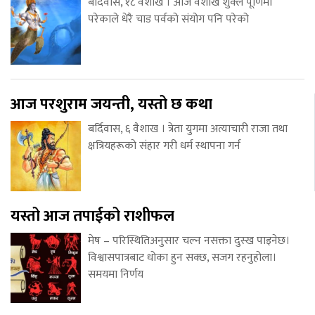
बर्दिवास, १८ वैशाख । आज वैशाख शुक्ल पूर्णिमा
परेकाले धेरै चाड पर्वको संयोग पनि परेको
आज परशुराम जयन्ती, यस्तो छ कथा
बर्दिवास, ६ वैशाख । त्रेता युगमा अत्याचारी राजा तथा
क्षत्रियहरूको संहार गरी धर्म स्थापना गर्न
यस्तो आज तपाईको राशीफल
मेष – परिस्थितिअनुसार चल्न नसक्ता दुस्ख पाइनेछ।
विश्वासपात्रबाट धोका हुन सक्छ, सजग रहनुहोला।
समयमा निर्णय