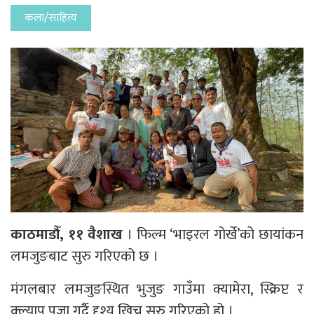
कला/साहित्य
काठमाडौँ, ११ वैशाख
। फिल्म ‘भाइरल गोर्खे’को छायांकन
लमजुङबाट सुरु गरिएको छ ।
मंगलबार लमजुङस्थित भुजुङ गाउँमा क्यामेरा, स्क्रिप्ट र
क्ल्याप पूजा गर्दै दृश्य खिच्न सुरु गरिएको हो ।