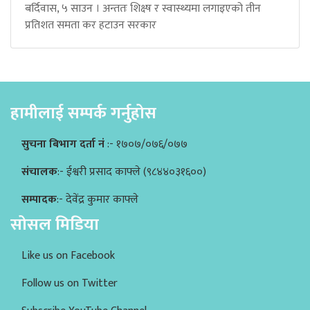
बर्दिवास, ५ साउन । अन्ततः शिक्ष्ष र स्वास्थ्यमा लगाइएको तीन
प्रतिशत समता कर हटाउन सरकार
हामीलाई सम्पर्क गर्नुहोस
सुचना बिभाग दर्ता नं
:- १७०७/०७६/०७७
संचालक
:- ईश्वरी प्रसाद काफ्ले (९८४४०३१६००)
सम्पादक
:- देवेंद्र कुमार काफ्ले
सोसल मिडिया
Like us on Facebook
Follow us on Twitter