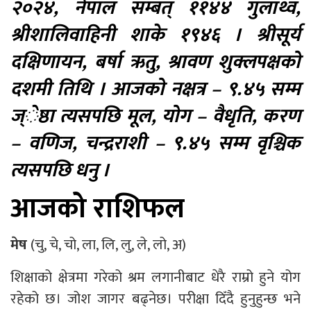
२०२४, नेपाल सम्बत् ११४४ गुंलाथ्व,
श्रीशालिवाहिनी शाके १९४६ । श्रीसूर्य
दक्षिणायन, बर्षा ऋतु, श्रावण शुक्लपक्षको
दशमी तिथि । आजको नक्षत्र – ९.४५ सम्म
ज्ेष्ठा त्यसपछि मूल, योग – वैधृति, करण
– वणिज, चन्द्रराशी – ९.४५ सम्म वृश्चिक
त्यसपछि धनु ।
आजको राशिफल
मेष
(चु, चे, चो, ला, लि, लु, ले, लो, अ)
शिक्षाको क्षेत्रमा गरेको श्रम लगानीबाट धेरै राम्रो हुने योग
रहेको छ। जोश जागर बढ्नेछ। परीक्षा दिँदै हुनुहुन्छ भने