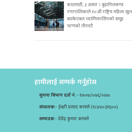
काठमाडौं, ३ असार । बुढानिलकण्ड
नगरपालिकाले १०औं राष्ट्रिय महिला खुल
बास्केटबल च्याम्पियनसिपको समूह
चरणको तीनवटै
हामीलाई सम्पर्क गर्नुहोस
सुचना बिभाग दर्ता नं
:- १७०७/०७६/०७७
संचालक
:- ईश्वरी प्रसाद काफ्ले (९८४४०३१६००)
सम्पादक
:- देवेंद्र कुमार काफ्ले