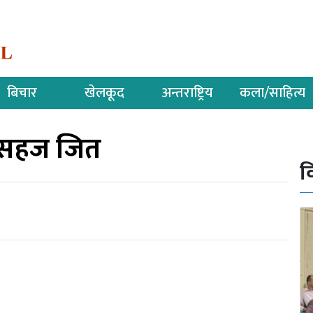
बिचार
खेलकूद
अन्तराष्ट्रिय
कला/साहित्य
ो सहज जित
व