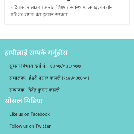
बर्दिवास, ५ साउन । अन्ततः शिक्ष्ष र स्वास्थ्यमा लगाइएको तीन
प्रतिशत समता कर हटाउन सरकार
हामीलाई सम्पर्क गर्नुहोस
सुचना बिभाग दर्ता नं
:- १७०७/०७६/०७७
संचालक
:- ईश्वरी प्रसाद काफ्ले (९८४४०३१६००)
सम्पादक
:- देवेंद्र कुमार काफ्ले
सोसल मिडिया
Like us on Facebook
Follow us on Twitter