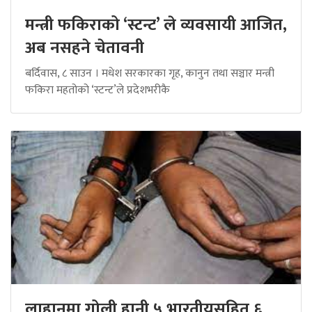
मन्त्री फकिराको ‘स्टन्ट’ ले व्यवसायी आजित,
अब नसहने चेतावनी
बर्दिवास, ८ साउन । मधेश सरकारका गृह, कानुन तथा सञ्चार मन्त्री
फकिरा महतोको ‘स्टन्ट’ले प्रदेशभरीकै
लाहानमा गोली हानी ५ भारतीयसहित ६