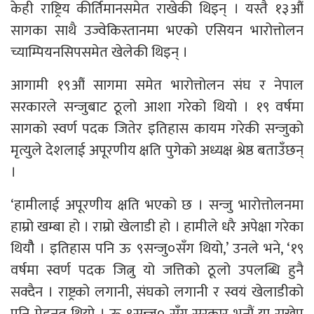
केही राष्ट्रिय कीर्तिमानसमेत राखेकी थिइन् । यस्तै १३औं
सागका साथै उज्वेकिस्तानमा भएको एसियन भारोत्तोलन
च्याम्पियनसिपसमेत खेलेकी थिइन् ।
आगामी १९औं सागमा समेत भारोत्तोलन संघ र नेपाल
सरकारले सन्जुबाट ठूलो आशा गरेको थियो । १९ वर्षमा
सागको स्वर्ण पदक जितेर इतिहास कायम गरेकी सन्जुको
मृत्युले देशलाई अपूरणीय क्षति पुगेको अध्यक्ष श्रेष्ठ बताउँछन्
।
‘हामीलाई अपूरणीय क्षति भएको छ । सन्जु भारोत्तोलनमा
हाम्रो खम्बा हो । राम्रो खेलाडी हो । हामीले धरै अपेक्षा गरेका
थियौै । इतिहास पनि ऊ ९सन्जु०सँग थियो,’ उनले भने, ‘१९
वर्षमा स्वर्ण पदक जित्नु यो जत्तिको ठूलो उपलब्धि हुनै
सक्दैन । राष्ट्रको लगानी, संघको लगानी र स्वयं खेलाडीको
पनि मेहनत थियो । ऊ ९सन्जु० सँग सरकार भनौं या राखेप