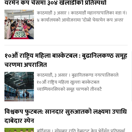
यरमेन कप चेसमा ३०४ खेलाडीको प्रतिस्पर्धा
काठमाडौं ३ असार । काठमाडौं महानगरपालिका वडा नं।
४ कार्यालयको आयोजनामा ‘दोस्रो चेयरमेन कप अन्तर
१०औं राष्ट्रिय महिला बास्केटबल : बुढानिलकण्ठ समूह
चरणमा अपराजित
काठमाडौं, ३ असार । बुढानिलकण्ड नगरपालिकाले
१०औं राष्ट्रिय महिला खुल्ला बास्केटबल
च्याम्पियनसिपको समूह चरणको तीनवटै
विश्वकप फुटबल: सानदार सुरुआतको लक्ष्यमा उपाधि
दाबेदार स्पेन
बर्दिवास । सोमबार राति डेब्युटन्ट केप भेर्डेसँग प्रतिस्पर्धा