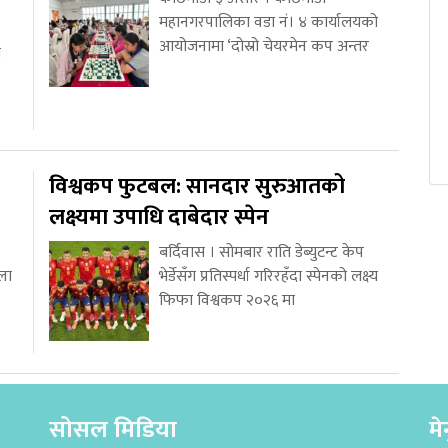
महानगरपालिका वडा नं। ४ कार्यालयको
आयोजनामा ‘दोस्रो चेयरमेन कप अन्तर
ा
विश्वकप फुटबल: सानदार सुरुआतको
लक्ष्यमा उपाधि दाबेदार स्पेन
बर्दिवास । सोमबार राति डेब्युटन्ट केप
्ला
भेर्डेसँग प्रतिस्पर्धा गरिरहँदा स्पेनको लक्ष्य
फिफा विश्वकप २०२६ मा
सोसल मिडिया
मे