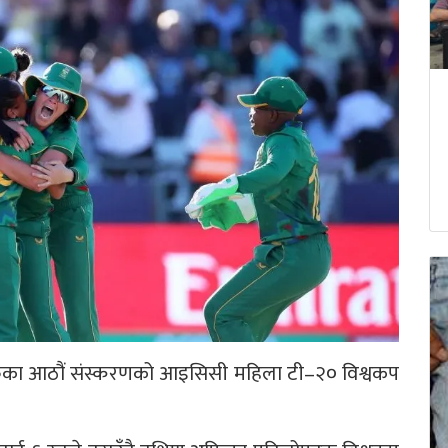
िका आठौं संस्करणको आइसिसी महिला टी–२० विश्वकप