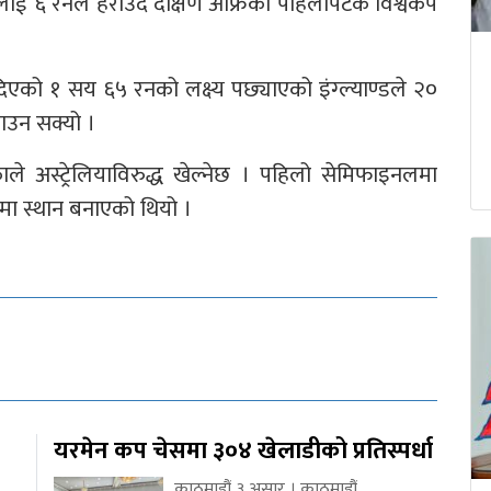
्डलाई ६ रनले हराउँदै दक्षिण अफ्रिका पहिलोपटक विश्वकप
एको १ सय ६५ रनको लक्ष्य पछ्याएको इंग्ल्याण्डले २०
ाउन सक्यो ।
े अस्ट्रेलियाविरुद्ध खेल्नेछ । पहिलो सेमिफाइनलमा
लमा स्थान बनाएको थियो ।
यरमेन कप चेसमा ३०४ खेलाडीको प्रतिस्पर्धा
काठमाडौं ३ असार । काठमाडौं