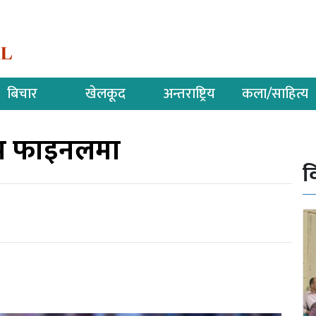
बिचार
खेलकूद
अन्तराष्ट्रिय
कला/साहित्य
वकप फाइनलमा
व