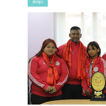
खेलकूद