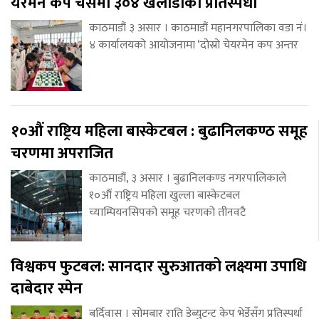
यरमेन कप चेसमा ३०४ खेलाडीको प्रतिस्पर्धा
काठमाडौं ३ असार । काठमाडौं महानगरपालिका वडा नं।
४ कार्यालयको आयोजनामा ‘दोस्रो चेयरमेन कप अन्तर
१०औं राष्ट्रिय महिला बास्केटबल : बुढानिलकण्ठ समूह
चरणमा अपराजित
काठमाडौं, ३ असार । बुढानिलकण्ड नगरपालिकाले
१०औं राष्ट्रिय महिला खुल्ला बास्केटबल
च्याम्पियनसिपको समूह चरणको तीनवटै
विश्वकप फुटबल: सानदार सुरुआतको लक्ष्यमा उपाधि
दाबेदार स्पेन
बर्दिवास । सोमबार राति डेब्युटन्ट केप भेर्डेसँग प्रतिस्पर्धा