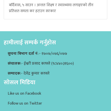
बर्दिवास, ५ साउन । अन्ततः शिक्ष्ष र स्वास्थ्यमा लगाइएको तीन
प्रतिशत समता कर हटाउन सरकार
हामीलाई सम्पर्क गर्नुहोस
सुचना बिभाग दर्ता नं
:- १७०७/०७६/०७७
संचालक
:- ईश्वरी प्रसाद काफ्ले (९८४४०३१६००)
सम्पादक
:- देवेंद्र कुमार काफ्ले
सोसल मिडिया
Like us on Facebook
Follow us on Twitter