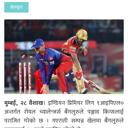
खेलकूद
मुम्बई, २८ वैशाख
। इण्डियन प्रिमियर लिग ९आइपिएल०
अन्तर्गत रोयल च्यालेन्जर्स बैंगलुरुले पञ्जाव किंग्सलाई
पराजित गरेको छ । गएराती सम्पन्न खेलमा बैंगलुरुले